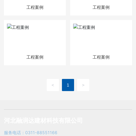
工程案例
工程案例
产
品
中
工程案例
工程案例
心
<
1
>
新
闻
河北融润达建材科技有限公司
动
服务电话：
0311-88551166